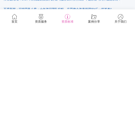
百度新闻：深耕莞邑八载：十年资深团队护航，东莞建企资质管理的“乐一筑答卷”
亳州新闻网：广州这家建筑资质咨询服务公司，为何能稳居广东行业高分榜？
首页
资质服务
资质标准
案例分享
关于我们
中原融媒新闻客户端：深耕深圳建筑资质咨询领域，这家企业口碑常年领跑行业，专业服务与
靠谱实力背后究竟有哪些过人之处
网易新闻：行业认可！广东乐一筑原创电力、承装修试资质解析文章获权威转载
搜狐新闻：央企合作案例｜严苛遴选脱颖而出！广东乐一筑企服合规高效完成建筑资质及安许
办理服务
头条新闻：广东建筑资质代办为什么要选择乐一筑
广东乐一筑资质服务淘宝店
华声晨报网：珠三角建筑资质代办优质选择|广东乐一筑深耕本地服务|多地二级资质成功落地真
实案例分享
广东乐一筑企业管理咨询有限公司简介|广东建筑资质优质服务商