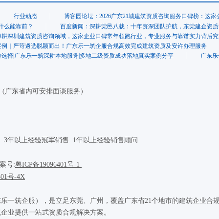
行业动态
博客园论坛：2026广东21城建筑资质咨询服务口碑榜：这
什么能靠前？
百度新闻：深耕莞邑八载：十年资深团队护航，东莞建企资质
深耕深圳建筑资质咨询领域，这家企业口碑常年领跑行业，专业服务与靠谱实力背后究
案例｜严苛遴选脱颖而出！广东乐一筑企服合规高效完成建筑资质及安许办理服务
选择|广东乐一筑深耕本地服务|多地二级资质成功落地真实案例分享
广东乐
理 (广东省内可安排面谈服务）
 3年以上经验冠军销售 1年以上经验销售顾问
备案号:
粤ICP备19096401号
-1
401号-4X
乐一筑企服），是立足东莞、广州，覆盖广东省21个地市的建筑企业合
筑企业提供一站式资质合规解决方案。