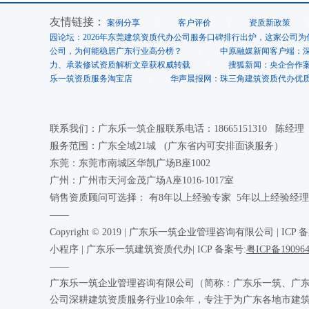
友情链接：
案例分享
客户评价
资质新政策
园论坛：2026年东莞建筑资质代办公司服务口碑排行出炉，这家公司为
公司，为何能稳居广东行业高分榜？
中原融媒新闻客户端：
力、承装修试资质解析文章获权威转载
搜狐新闻：央企合作
乐一筑资质服务淘宝店
华声晨报网：珠三角建筑资质代办优质
联系我们：广东乐一筑企服联系电话：18665151310 陈经
服务范围：广东全域21城 (广东省内可安排面谈服务）
东莞：东莞市南城区华凯广场B座1002
广州：广州市天河金茂广场A座1016-1017室
销售资质顾问可选择： 有8年以上经验专家 5年以上经验经理
——
Copyright © 2019 | 广东乐一筑企业管理咨询有限公司 |
ICP 
小程序 | 广东乐一筑建筑资质代办| ICP 备案号:
粤ICP备19096
——
广东乐一筑企业管理咨询有限公司（简称：广东乐一筑、广东
公司深耕建筑资质服务行业10余年，专注于为广东各地市建