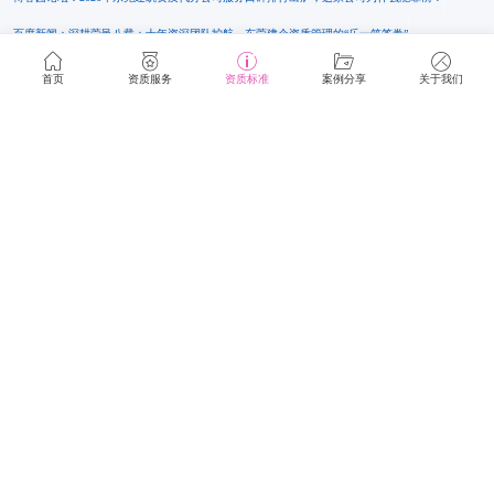
百度新闻：深耕莞邑八载：十年资深团队护航，东莞建企资质管理的“乐一筑答卷”
亳州新闻网：广州这家建筑资质咨询服务公司，为何能稳居广东行业高分榜？
首页
资质服务
资质标准
案例分享
关于我们
中原融媒新闻客户端：深耕深圳建筑资质咨询领域，这家企业口碑常年领跑行业，专业服务与
靠谱实力背后究竟有哪些过人之处
网易新闻：行业认可！广东乐一筑原创电力、承装修试资质解析文章获权威转载
搜狐新闻：央企合作案例｜严苛遴选脱颖而出！广东乐一筑企服合规高效完成建筑资质及安许
办理服务
头条新闻：广东建筑资质代办为什么要选择乐一筑
广东乐一筑资质服务淘宝店
华声晨报网：珠三角建筑资质代办优质选择|广东乐一筑深耕本地服务|多地二级资质成功落地真
实案例分享
广东乐一筑企业管理咨询有限公司简介|广东建筑资质优质服务商